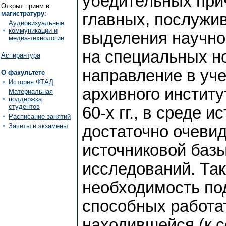
убедительных прич
Открыт прием в
магистратуру
:
главных, послужи
Аудиовизуальные
коммуникации и
выделения научно
медиа-технологии
на специальных н
Аспирантура
направление в уч
О факультете
История ФТАД
архивного институт
Материальная
поддержка
студентов
60-x гг., в среде 
Расписание занятий
Зачеты и экзамены
достаточно очеви
источниковой базы
исследований. Та
необходимость по
способных работа
находившейся (к с