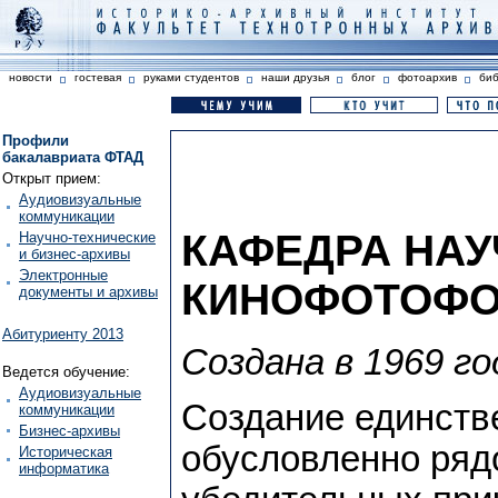
новости
гостевая
руками студентов
наши друзья
блог
фотоархив
би
Профили
бакалавриата ФТАД
Открыт прием:
Аудиовизуальные
коммуникации
КАФЕДРА НАУ
Научно-технические
и бизнес-архивы
Электронные
КИНОФОТОФОН
документы и архивы
Абитуриенту 2013
Создана в 1969 го
Ведется обучение:
Аудиовизуальные
Создание единств
коммуникации
Бизнес-архивы
обусловленно ряд
Историческая
информатика