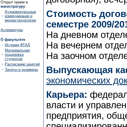
Открыт прием в
магистратуру
:
Стоимость догов
Аудиовизуальные
коммуникации и
медиа-технологии
семестре 2009/20
Аспирантура
На дневном отделе
О факультете
На вечернем отдел
История ФТАД
Материальная
На заочном отделе
поддержка
студентов
Расписание занятий
Выпускающая ка
Зачеты и экзамены
экономических до
Карьера:
федерал
власти и управлен
предприятия, общ
специализирован