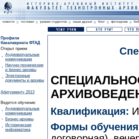
новости
гостевая
руками студентов
наши друзья
блог
фотоархив
би
Профили
бакалавриата ФТАД
Спе
Открыт прием:
Аудиовизуальные
коммуникации
Научно-технические
и бизнес-архивы
Электронные
СПЕЦИАЛЬНОС
документы и архивы
АРХИВОВЕДЕН
Абитуриенту 2013
Ведется обучение:
Квалификация:
И
Аудиовизуальные
коммуникации
Бизнес-архивы
Формы обучения
Историческая
информатика
договорная), вече