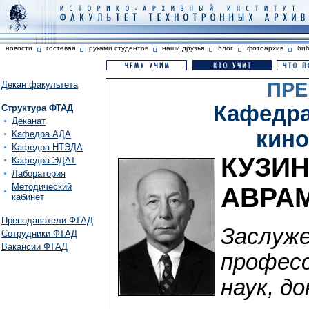
новости
гостевая
руками студентов
наши друзья
блог
фотоархив
би
ПРЕ
Декан факультета
Кафедра
Структура ФТАД
Деканат
кин
Кафедра АДА
Кафедра НТЭДА
КУЗИН
Кафедра ЭДАТ
Лаборатория
Методический
АВРА
кабинет
Преподаватели ФТАД
Заслуже
Сотрудники ФТАД
Вакансии ФТАД
професс
наук, д