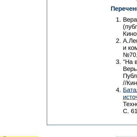
Перечен
Вера
(пуб
Кино
А.Ле
и ко
№70,
"На 
Веры
Публ
//Ки
Бата
исто
Техн
С. 6