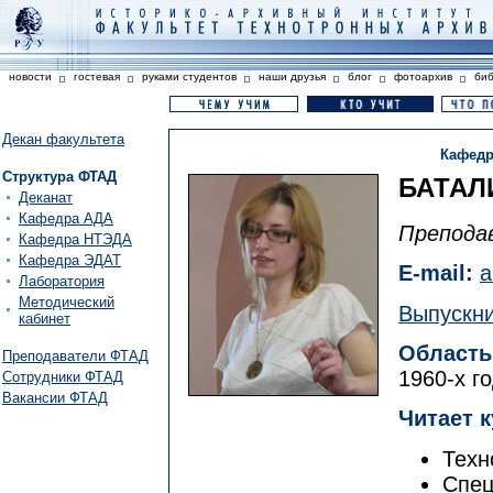
новости
гостевая
руками студентов
наши друзья
блог
фотоархив
би
Декан факультета
Кафедр
Структура ФТАД
БАТАЛ
Деканат
Кафедра АДА
Препода
Кафедра НТЭДА
Кафедра ЭДАТ
E-mail:
a
Лаборатория
Методический
Выпускни
кабинет
Область
Преподаватели ФТАД
1960-х г
Сотрудники ФТАД
Вакансии ФТАД
Читает 
Техн
Спец