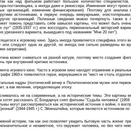
так как над фильмом работают большое количество специалистов, 
ора-постановщика, а иногда даже и режиссера. Изменения могут происх
ных организаций, изменение финансирования). Поэтому для анализа 
другими источниками, в первую очередь мемуарными, эпистолярными
ругих организаций. Полезные сведения можно почерпнуть также в л
может помочь представить себе замысел картины, что может быть очен
 луг" (1935-1937 гг.) или воссоздать первоначальный авторский вари
з урезанного варианта, вышедшего под названием "Мне 20 лет").
ящегося к игровому кино. Здесь иногда проявляется специфика этого в
 или следуют одна за другой, но иногда они сильно разведены во вр
ыми запретами).
ртина может сниматься на разной натуре, поэтому место создания фил
чь при внутренней критике источника.
ента игрового кино. Часто в игровом кино находят отражение и реальн
тографе 1960-х появляются герои, вернувшиеся из "мест не столь отдал
нтальные кадры (поэтический вечер в Политехническом музее или перво
кт, а как явление, определяющее эпоху.
н снималось не на современные, а на исторические темы. Эти картины
 хотят рассказать (С.Бондарчук снял фильмы "Судьба человека" (1959 г.
льмы могут рассматриваться как исторический источник о войне, о вос
Грозный" (1944-1945 г.) С.Эйзенштейна, которые являются источником по
невной истории, так как оно позволяет увидеть бытовую часть жизни: п
 незначительное и незаметное, что окружает человека, но без чего не