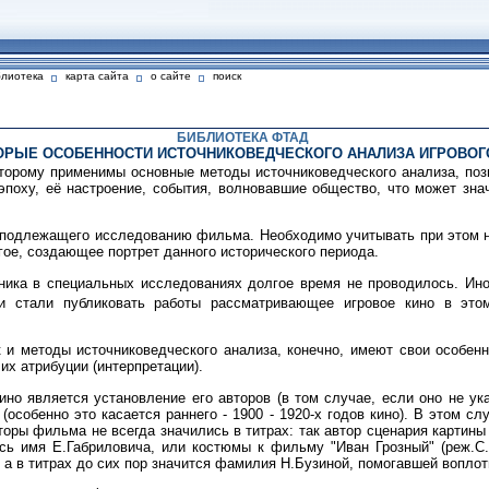
блиотека
карта сайта
о сайте
поиск
БИБЛИОТЕКА ФТАД
ОРЫЕ ОСОБЕННОСТИ ИСТОЧНИКОВЕДЧЕСКОГО АНАЛИЗА ИГРОВОГ
оторому применимы основные методы источниковедческого анализа, по
 эпоху, её настроение, события, волновавшие общество, что может зн
й подлежащего исследованию фильма. Необходимо учитывать при этом
гое, создающее портрет данного исторического периода.
очника в специальных исследованиях долгое время не проводилось. Ин
и стали публиковать работы рассматривающее игровое кино в это
 и методы источниковедческого анализа, конечно, имеют свои особенн
их атрибуции (интерпретации).
но является установление его авторов (в том случае, если оно не ук
(особенно это касается раннего - 1900 - 1920-х годов кино). В этом 
торы фильма не всегда значились в титрах: так автор сценария картины
ь имя Е.Габриловича, или костюмы к фильму "Иван Грозный" (реж.С.Э
 а в титрах до сих пор значится фамилия Н.Бузиной, помогавшей воплот