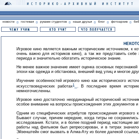
новости
гостевая
руками студентов
наши друзья
блог
фотоархив
би
НЕКОТ
Игровое кино является важным историческим источником, к к
очень важно для историков кино), а так же представить себе
периода и значительно обогатить историческое знание.
Не менее важное значение имеет оценка основных персонаже
эпохи как одежда и обстановка, внешний вид улиц и многое дру
Изучение особенностей игрового кино как исторического ист
1
искусствоведческих работах
. В последнее время историк
немногочисленны.
Игровое кино достаточно неординарный исторический источник
особое внимание на вопросы происхождения этих документов и 
Одним из специфических атрибутов происхождения игрового ки
Бывают случаи, причем нередкие, когда титры не сохранились 
исследования. Кстати, и в более поздний период настоящие ав
работы над фильмом был репрессирован, и в титрах значилос
Эйзенштейн смог вызвать в Алма-Ату из более далекой ссылки,