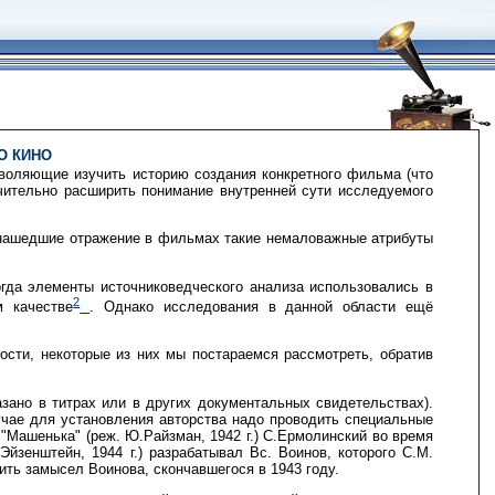
О КИНО
зволяющие изучить историю создания конкретного фильма (что
ачительно расширить понимание внутренней сути исследуемого
 нашедшие отражение в фильмах такие немаловажные атрибуты
огда элементы источниковедческого анализа использовались в
2
м качестве
. Однако исследования в данной области ещё
ости, некоторые из них мы постараемся рассмотреть, обратив
азано в титрах или в других документальных свидетельствах).
случае для установления авторства надо проводить специальные
 "Машенька" (реж. Ю.Райзман, 1942 г.) С.Ермолинский во время
йзенштейн, 1944 г.) разрабатывал Вс. Воинов, которого С.М.
ить замысел Воинова, скончавшегося в 1943 году.