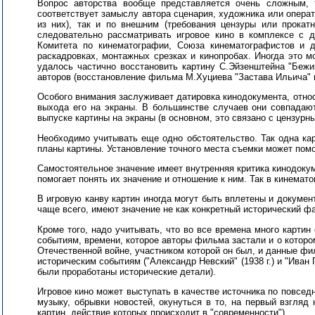
Вопрос авторства вообще представляется очень сложным, 
соответствует замыслу автора сценария, художника или операт
из них), так и по внешним (требования цензуры или прокат
следовательно рассматривать игровое кино в комплексе с 
Комитета по кинематографии, Союза кинематографистов и д
раскадровках, монтажных срезках и кинопробах. Иногда это 
удалось частично восстановить картину С.Эйзенштейна "Бежин
авторов (восстановление фильма М.Хуциева "Застава Ильича" и
Особого внимания заслуживает датировка кинодокумента, относ
выхода его на экраны. В большинстве случаев они совпадают
выпуске картины на экраны (в основном, это связано с цензурн
Необходимо учитывать еще одно обстоятельство. Так одна ка
планы картины. Установление точного места съемки может помо
Самостоятельное значение имеет внутренняя критика кинодокум
помогает понять их значение и отношение к ним. Так в кинема
В игровую канву картин иногда могут быть вплетены и докуме
чаще всего, имеют значение не как конкретный исторический фа
Кроме того, надо учитывать, что во все времена много карти
событиям, времени, которое авторы фильма застали и о котором
Отечественной войне, участником которой он был, и данные фи
историческим событиям ("Александр Невский" (1938 г.) и "Иван 
были проработаны исторические детали).
Игровое кино может выступать в качестве источника по повсед
музыку, обрывки новостей, окунуться в то, на первый взгляд
картин, действие которых происходит в "современности").