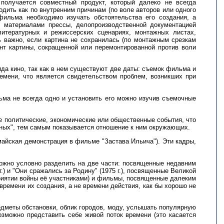
получается совместный продукт, который далеко не всегда
одить как по внутренним причинам (по воле авторов или одного
фильма необходимо изучать обстоятельства его создания, а
, материалами прессы, делопроизводственной документацией
итературных и режиссерских сценариях, монтажных листах,
ь важно, если картина не сохранилась (по монтажным срезкам
ант картины, сокращенной или перемонтированной против воли
ида кино, так как в нем существуют две даты: съемок фильма и
емени, что является свидетельством проблем, возникших при
ьма не всегда одно и установить его можно изучив съемочные
ые политические, экономические или общественные события, что
енных", тем самым показывается отношение к ним окружающих.
майская демонстрация в фильме "Застава Ильича"). Эти кадры,
 можно условно разделить на две части: посвященные недавним
) и "Они сражались за Родину" (1975 г.), посвященные Великой
приятии войны её участниками) и фильмы, посвященные далеким
 времени их создания, а не времени действия, как бы хорошо не
редметы обстановки, облик городов, моду, услышать популярную
возможно представить себе живой поток времени (это касается