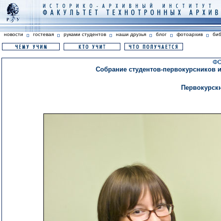
новости
гостевая
руками студентов
наши друзья
блог
фотоархив
би
ФО
Собрание студентов-первокурсников и в
Первокурскн