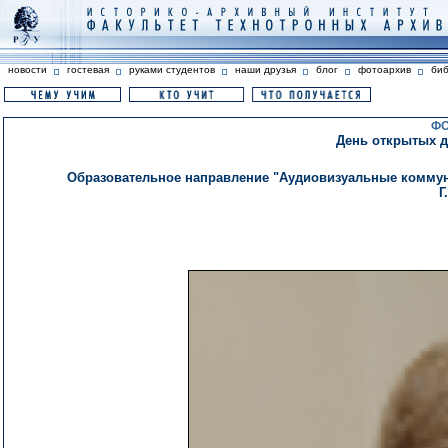
новости
гостевая
руками студентов
наши друзья
блог
фотоархив
би
ФО
День открытых дв
Образовательное направление "Аудиовизуальные коммун
Г