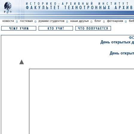
новости
гостевая
руками студентов
наши друзья
блог
фотоархив
би
ФО
День открытых дв
День откры