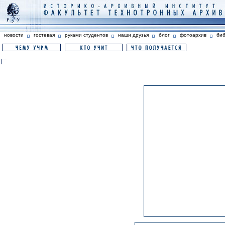
новости
гостевая
руками студентов
наши друзья
блог
фотоархив
би