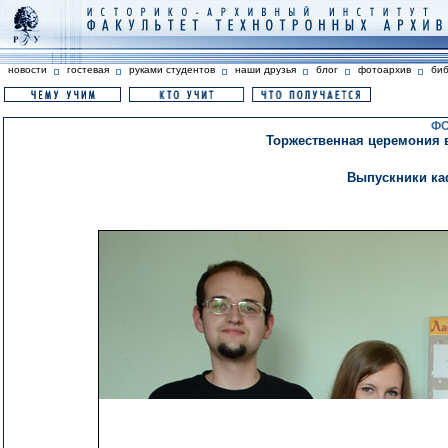
новости
гостевая
руками студентов
наши друзья
блог
фотоархив
би
ФО
Торжественная церемония 
Выпускники ка