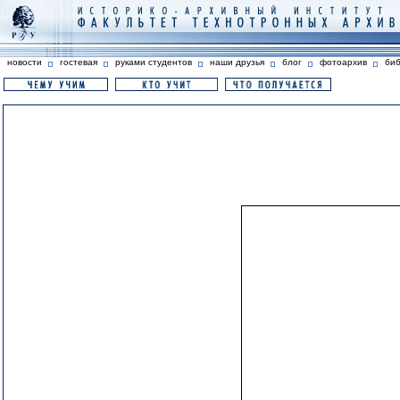
новости
гостевая
руками студентов
наши друзья
блог
фотоархив
би