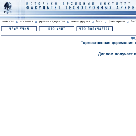
новости
гостевая
руками студентов
наши друзья
блог
фотоархив
би
ФО
Торжественная церемония 
Диплом получает 