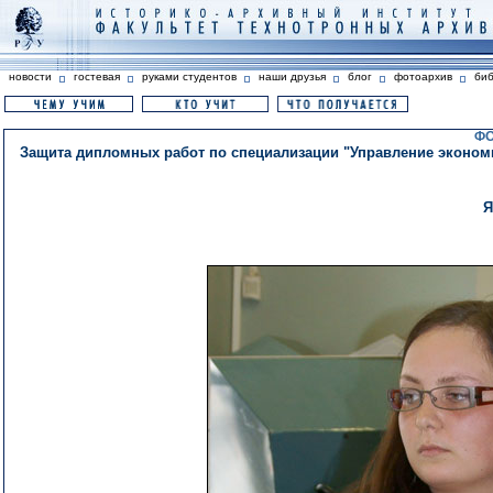
новости
гостевая
руками студентов
наши друзья
блог
фотоархив
би
ФО
Защита дипломных работ по специализации "Управление экономи
Я