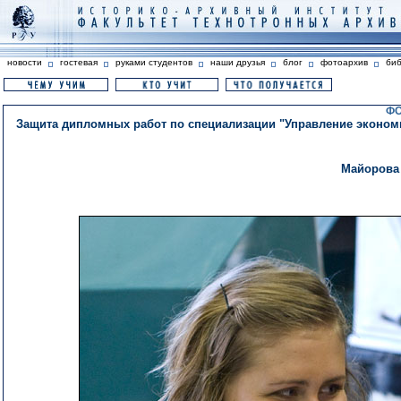
новости
гостевая
руками студентов
наши друзья
блог
фотоархив
би
ФО
Защита дипломных работ по специализации "Управление экономи
Майорова 