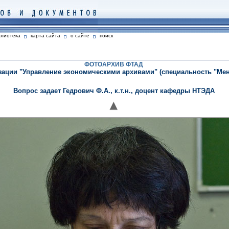
блиотека
карта сайта
о сайте
поиск
ФОТОАРХИВ ФТАД
ации "Управление экономическими архивами" (специальность "Менед
Вопрос задает Гедрович Ф.А., к.т.н., доцент кафедры НТЭДА