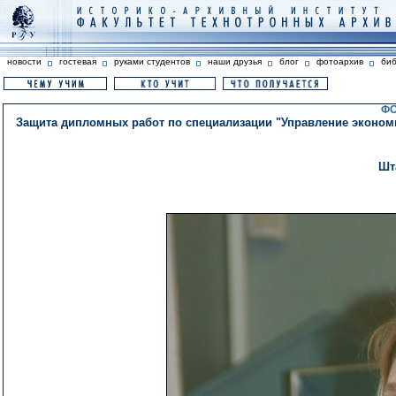
новости
гостевая
руками студентов
наши друзья
блог
фотоархив
би
ФО
Защита дипломных работ по специализации "Управление экономи
Шт