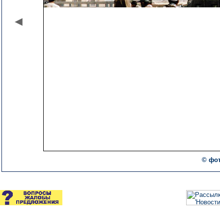
© фот