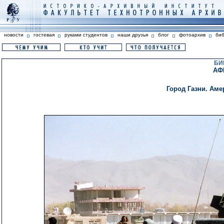
новости
гостевая
руками студентов
наши друзья
блог
фотоархив
би
БИ
АФ
Город Газни. Ам