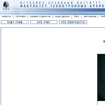
новости
гостевая
руками студентов
наши друзья
блог
фотоархив
би
Х