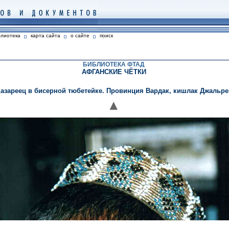
блиотека
карта сайта
о сайте
поиск
БИБЛИОТЕКА ФТАД
АФГАНСКИЕ ЧЁТКИ
азареец в бисерной тюбетейке. Провинция Вардак, кишлак Джальре