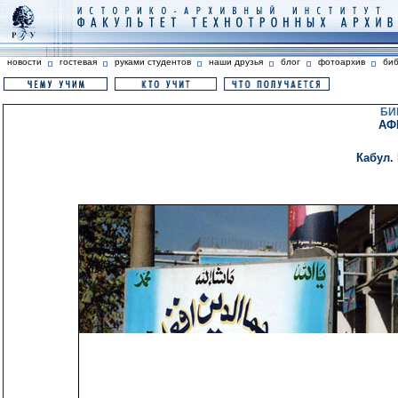
новости
гостевая
руками студентов
наши друзья
блог
фотоархив
би
БИ
АФ
Кабул.