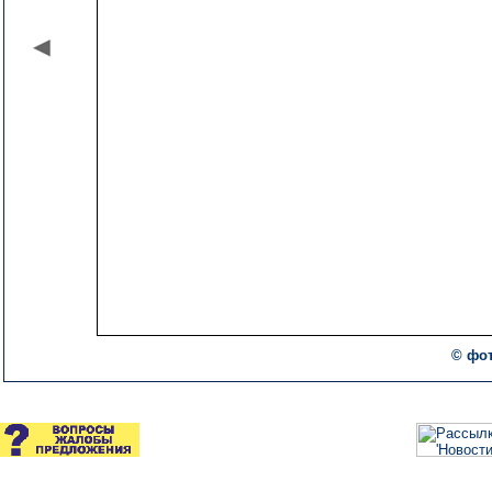
© фот