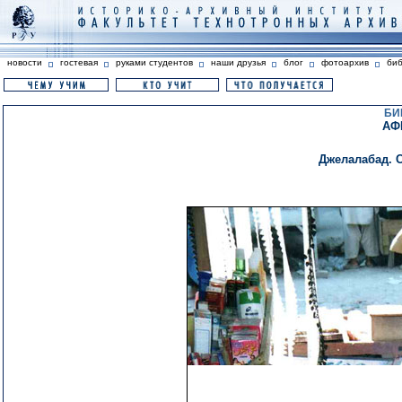
новости
гостевая
руками студентов
наши друзья
блог
фотоархив
би
БИ
АФ
Джелалабад. 