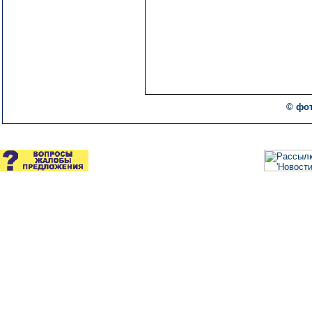
© фот