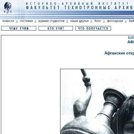
новости
гостевая
руками студентов
наши друзья
блог
фотоархив
би
БИ
АФ
Афганские отк