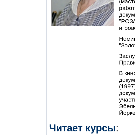
(маст
работ
докум
"РОЗА
игров
Номин
"Золо
Заслу
Прави
В кин
докум
(1997
докум
участ
Эбель
Йорке
Читает курсы
: