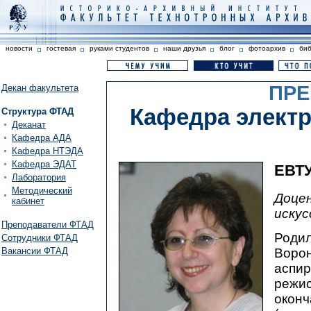
новости
гостевая
руками студентов
наши друзья
блог
фотоархив
би
ПРЕ
Декан факультета
Кафедра электр
Структура ФТАД
Деканат
Кафедра АДА
Кафедра НТЭДА
Кафедра ЭДАТ
ЕВТ
Лаборатория
Методический
Доце
кабинет
искус
Преподаватели ФТАД
Родил
Сотрудники ФТАД
Вакансии ФТАД
Ворон
аспир
режис
оконч