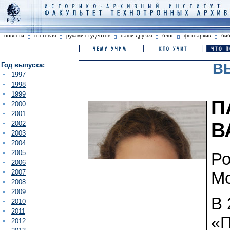
новости
гостевая
руками студентов
наши друзья
блог
фотоархив
би
В
Год выпуска:
1997
1998
1999
П
2000
2001
В
2002
2003
2004
2005
Ро
2006
2007
Мо
2008
2009
В 
2010
2011
«П
2012