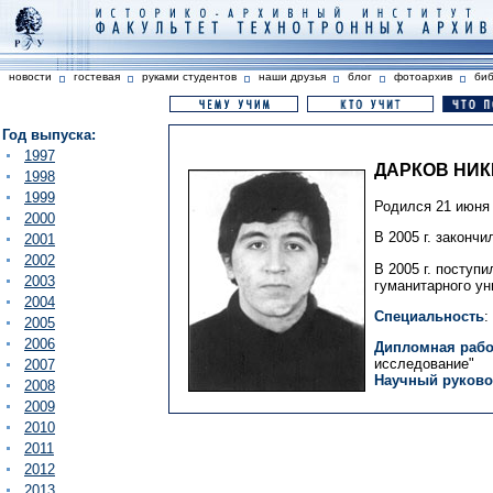
новости
гостевая
руками студентов
наши друзья
блог
фотоархив
би
Год выпуска:
1997
ДАРКОВ НИК
1998
1999
Родился 21 июня 
2000
В 2005 г. закончи
2001
2002
В 2005 г. поступ
2003
гуманитарного ун
2004
Специальность
:
2005
2006
Дипломная работ
исследование"
2007
Научный руково
2008
2009
2010
2011
2012
2013