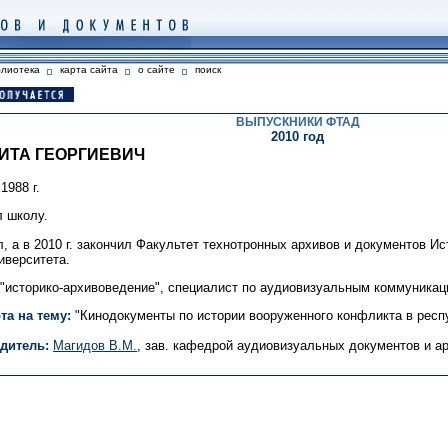
блиотека
карта сайта
о сайте
поиск
ВЫПУСКНИКИ ФТАД
2010 год
ИТА ГЕОРГИЕВИЧ
1988 г.
л школу.
ил, а в 2010 г. закончил Факультет технотронных архивов и документов И
иверситета.
 "историко-архивоведение", специалист по аудиовизуальным коммуникац
а на тему:
"Кинодокументы по истории вооруженного конфликта в респуб
дитель:
Магидов В.М.
, зав. кафедрой аудиовизуальных документов и ар