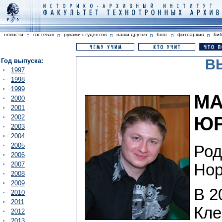
новости
гостевая
руками студентов
наши друзья
блог
фотоархив
би
В
Год выпуска:
1997
1998
1999
МА
2000
2001
Ю
2002
2003
2004
2005
Род
2006
2007
Нор
2008
2009
В 2
2010
2011
Кле
2012
2013