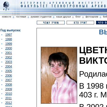
новости
гостевая
руками студентов
наши друзья
блог
фотоархив
би
В
Год выпуска:
1997
1998
1999
ЦВЕТ
2000
2001
ВИКТ
2002
2003
2004
2005
Родилас
2006
2007
В 1998 
2008
2009
403 г. 
2010
2011
2012
В 2002 