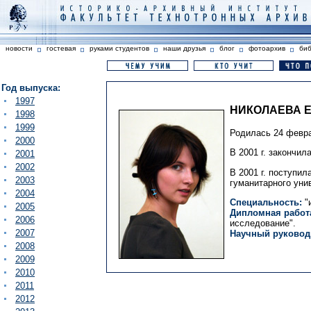
новости
гостевая
руками студентов
наши друзья
блог
фотоархив
би
Год выпуска:
1997
НИКОЛАЕВА 
1998
1999
Родилась 24 февра
2000
В 2001 г. закончи
2001
2002
В 2001 г. поступил
2003
гуманитарного уни
2004
Специальность:
"
2005
Дипломная работа
2006
исследование".
2007
Научный руковод
2008
2009
2010
2011
2012