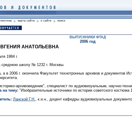
блиотека
карта сайта
о сайте
поиск
ВЫПУСКНИКИ ФТАД
2006 год
ЕВГЕНИЯ АНАТОЛЬЕВНА
ля 1984 г.
ла среднюю школу № 1232 г. Москвы.
а, а в 2006 г. окончила Факультет технотронных архивов и документов И
верситета.
историко-архивоведение", специалист по аудиовизуальным, научно-техн
 на тему:
"Изобразительные источники по истории советского костюма 1
итель:
Ланской Г.Н.
, к.и.н., доцент кафедры аудиовизуальных документо