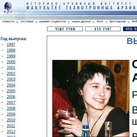
новости
гостевая
руками студентов
наши друзья
блог
фотоархив
би
В
Год выпуска:
1997
1998
1999
2000
2001
2002
2003
2004
2005
Р
2006
2007
В
2008
2009
ш
2010
2011
2012
В