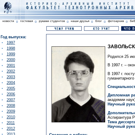
новости
гостевая
руками студентов
наши друзья
блог
фотоархив
би
Год выпуска:
1997
ЗАВОЛЬСК
1998
1999
Родился 25 июн
2000
В 1997 г. – о
2001
2002
В 1997 г. пост
2003
гуманитарного
2004
Специальност
2005
2006
Дипломная ра
академии наук)
2007
Научный руко
2008
2009
Дополнительн
2010
Аспирантура РГ
Тема диссерт
2011
Научный руко
2012
2013
Сведения о работе: