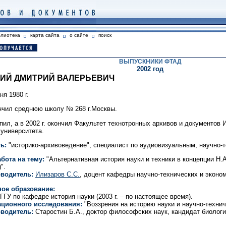
блиотека
карта сайта
о сайте
поиск
ВЫПУСКНИКИ ФТАД
2002 год
ИЙ ДМИТРИЙ ВАЛЕРЬЕВИЧ
я 1980 г.
кончил среднюю школу № 268 г.Москвы.
упил, а в 2002 г. окончил Факультет технотронных архивов и документов
 университета.
ь:
"историко-архивоведение", специалист по аудиовизуальным, научно-
бота на тему:
"Альтернативная история науки и техники в концепции Н.А
".
водитель:
Илизаров С.С.
, доцент кафедры научно-технических и эконом
ое образование:
ГУ по кафедре история науки (2003 г. – по настоящее время).
ационного исследования:
"Воззрения на историю науки и научно-технич
водитель:
Старостин Б.А., доктор философских наук, кандидат биологи