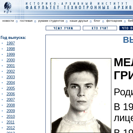
новости
гостевая
руками студентов
наши друзья
блог
фотоархив
би
В
Год выпуска:
1997
1998
1999
МЕ
2000
2001
ГР
2002
2003
2004
2005
Роди
2006
2007
В 19
2008
2009
лиц
2010
2011
2012
В 19