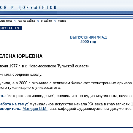
блиотека
карта сайта
о сайте
поиск
ВЫПУСКНИКИ ФТАД
2000 год
 ЕЛЕНА ЮРЬЕВНА
юня 1977 г. в г. Новомосковске Тульской области.
кончила среднюю школу.
тупила, а в 2000 г. окончила с отличием Факультет технотронных архиво
ного гуманитарного университета.
ть:
"историко-архивоведение", специалист по аудиовизуальным, научно
абота на тему:
"Музыкальное искусство начала ХХ века в грамзаписях 19
оводитель:
Магидов В.М.
, зав. кафедрой аудиовизуальных документов и