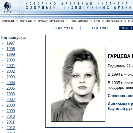
новости
гостевая
руками студентов
наши друзья
блог
фотоархив
би
Год выпуска:
1997
1998
1999
ГАРЦЕВА
2000
2001
Родилась 22 и
2002
В 1994 г. – о
2003
2004
В 1995 г. пос
государствен
2005
2006
Специальнос
2007
Дипломная р
2008
Научный рук
2009
2010
2011
2012