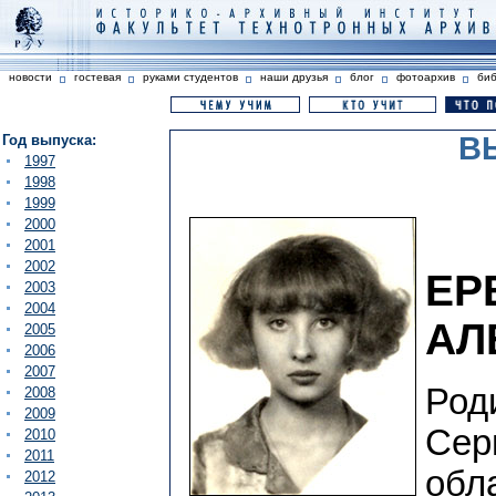
новости
гостевая
руками студентов
наши друзья
блог
фотоархив
би
В
Год выпуска:
1997
1998
1999
2000
2001
2002
ЕР
2003
2004
АЛ
2005
2006
2007
Роди
2008
2009
Сер
2010
2011
обл
2012