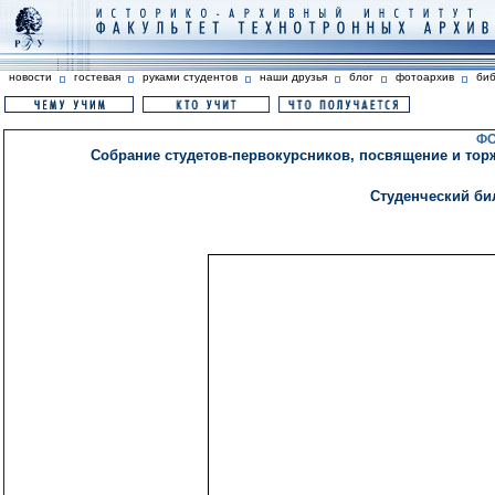
новости
гостевая
руками студентов
наши друзья
блог
фотоархив
би
ФО
Собрание студетов-первокурсников, посвящение и торжес
Студенческий би