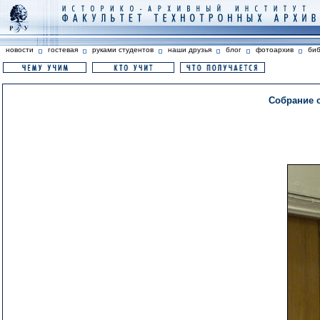
новости
гостевая
руками студентов
наши друзья
блог
фотоархив
би
Собрание с