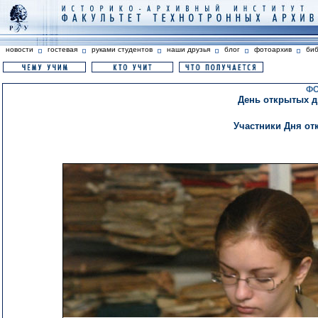
новости
гостевая
руками студентов
наши друзья
блог
фотоархив
би
ФО
День открытых дв
Участники Дня от