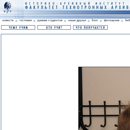
новости
гостевая
руками студентов
наши друзья
блог
фотоархив
би