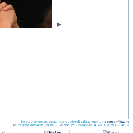
По всем вопросам, связанным с работой сайта, пишите на
support@ftad.ru
Контактная информация ФТАД: Москва, ул. Никольская, д. 7/9, т. (495) 698-36-23