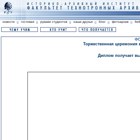
новости
гостевая
руками студентов
наши друзья
блог
фотоархив
би
ФО
Торжественная церемония 
Диплом получает вы