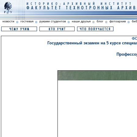
новости
гостевая
руками студентов
наши друзья
блог
фотоархив
би
ФО
Государственный экзамен на 5 курсе специа
Профессор