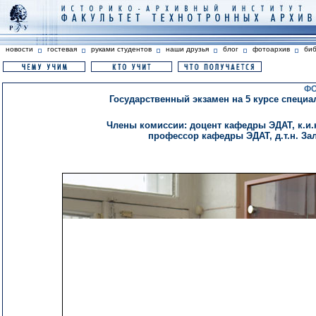
новости
гостевая
руками студентов
наши друзья
блог
фотоархив
би
ФО
Государственный экзамен на 5 курсе специа
Члены комиссии: доцент кафедры ЭДАТ, к.и.н.
профессор кафедры ЭДАТ, д.т.н. Зала