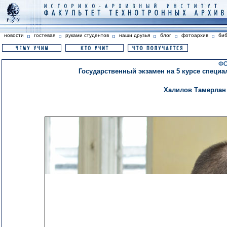
новости
гостевая
руками студентов
наши друзья
блог
фотоархив
би
ФО
Государственный экзамен на 5 курсе специа
Халилов Тамерлан 