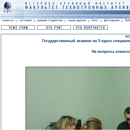
новости
гостевая
руками студентов
наши друзья
блог
фотоархив
би
ФО
Государственный экзамен на 5 курсе специали
На вопросы комисс