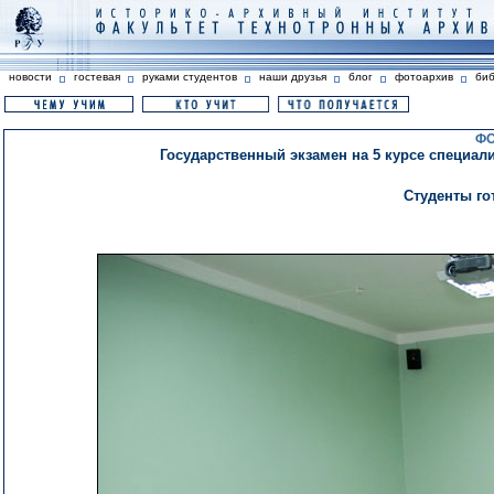
новости
гостевая
руками студентов
наши друзья
блог
фотоархив
би
ФО
Государственный экзамен на 5 курсе специали
Студенты го