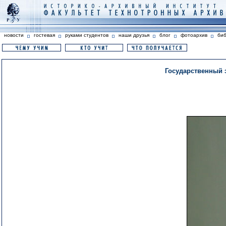
новости
гостевая
руками студентов
наши друзья
блог
фотоархив
би
Государственный э