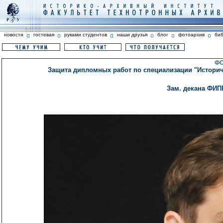
новости
гостевая
руками студентов
наши друзья
блог
фотоархив
би
ФО
Защита дипломных работ по специализации "Историче
Зам. декана ФИПП