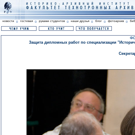
новости
гостевая
руками студентов
наши друзья
блог
фотоархив
би
ФО
Защита дипломных работ по специализации "Историче
Секрета