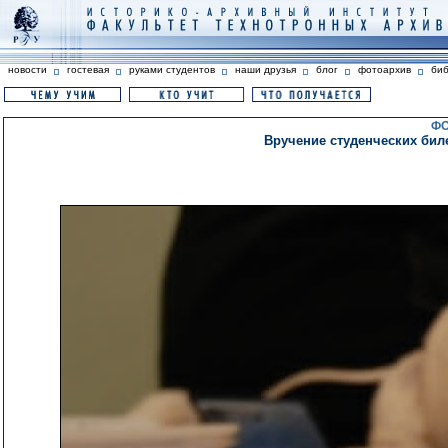
новости
гостевая
руками студентов
наши друзья
блог
фотоархив
би
ФО
Вручение студенческих биле