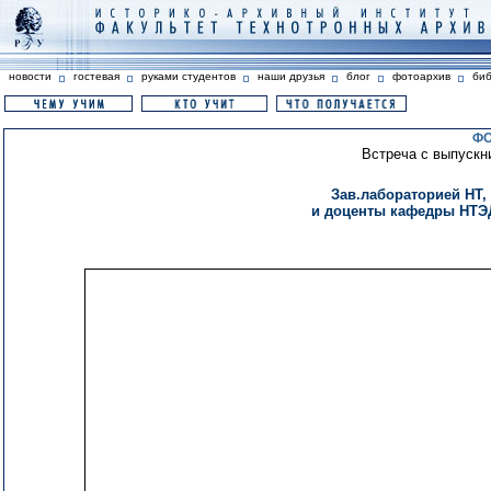
новости
гостевая
руками студентов
наши друзья
блог
фотоархив
би
ФО
Встреча с выпускни
Зав.лабораторией НТ
и доценты кафедры НТЭД