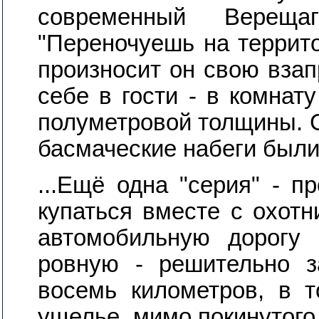
современный Вереща
"Переночуешь на террито
произносит он свою вза
себе в гости - в комнат
полуметровой толщины. Ст
басмаческие набеги были 
...Ещё одна "серия" - п
купаться вместе с охотн
автомобильную дорогу 
ровную - решительно з
восемь километров, в т
ущелье, мимо покинутого 