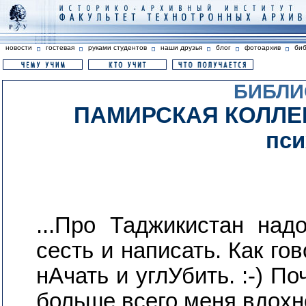
новости
гостевая
руками студентов
наши друзья
блог
фотоархив
би
БИБЛИ
ПАМИРСКАЯ КОЛЛЕК
пси
...Про Таджикистан над
сесть и написать. Как гов
нАчать и углУбить. :-) По
больше всего меня вдох