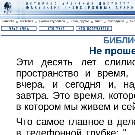
новости
гостевая
руками студентов
наши друзья
блог
фотоархив
би
БИБЛИ
Не прош
Эти десять лет слили
пространство и время,
вчера, и сегодня и, н
завтра. Это время, кото
в котором мы живем и се
Что самое главное в дел
в телефонной трубке: "