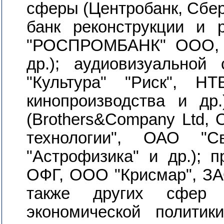
сферы (Центробанк, Сбер
банк реконструкции и р
"РОСПРОМБАНК" ООО, 
др.); аудиовизуально
"Культура" "Риск", Н
кинопроизводства и др.
(Brothers&Company Ltd,
технологии", ОАО "
"Астрофизика" и др.); 
ОФГ, ООО "Крисмар", ЗАО
также других сфер д
экономической политик