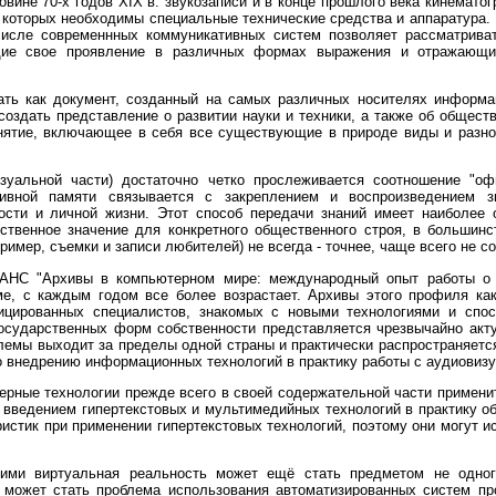
овине 70-х годов XIX в. звукозаписи и в конце прошлого века кинемат
я которых необходимы специальные технические средства и аппаратура
 числе современнных коммуникативных систем позволяет рассматрива
щие свое проявление в различных формах выражения и отражающие
ать как документ, созданный на самых различных носителях информац
создать представление о развитии науки и техники, а также об общест
нятие, включающее в себя все существующие в природе виды и разнов
зуальной части) достаточно четко прослеживается соотношение "офи
тивной памяти связывается с закреплением и воспроизведением 
ости и личной жизни. Этот способ передачи знаний имеет наиболее о
ственное значение для конкретного общественного строя, в большинс
ример, съемки и записи любителей) не всегда - точнее, чаще всего не 
НС "Архивы в компьютерном мире: международный опыт работы о эл
е, с каждым годом все более возрастает. Архивы этого профиля ка
ицированных специалистов, знакомых с новыми технологиями и спо
осударственных форм собственности представляется чрезвычайно акту
мы выходит за пределы одной страны и практически распространяется
о внедрению информационных технологий в практику работы с аудиовизу
терные технологии прежде всего в своей содержательной части примен
 введением гипертекстовых и мультимедийных технологий в практику о
истик при применении гипертекстовых технологий, поэтому они могут и
ими виртуальная реальность может ещё стать предметом не одного
 может стать проблема использования автоматизированных систем про