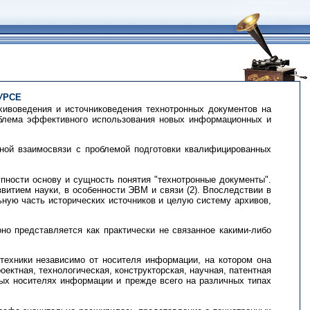
УРСЕ
хивоведения и источниковедения технотронных документов на
роблема эффективного использования новых информационных и
сной взаимосвязи с проблемой подготовки квалифицированных
пности основу и сущность понятия "технотронные документы".
витием науки, в особенности ЭВМ и связи (2). Впоследствии в
ьную часть исторических источников и целую систему архивов,
но представляется как практически не связанное какими-либо
техники независимо от носителя информации, на котором она
ектная, технологическая, конструкторская, научная, патентная
чных носителях информации и прежде всего на различных типах