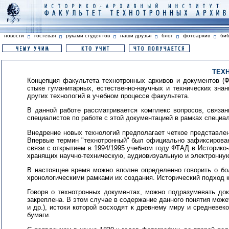
новости
гостевая
руками студентов
наши друзья
блог
фотоархив
би
ТЕХ
Концепция факультета технотронных архивов и документов (
стыке гуманитарных, естественно-научных и технических зна
других технологий в учебном процессе факультета.
В данной работе рассматривается комплекс вопросов, связа
специалистов по работе с этой документацией в рамках специа
Внедрение новых технологий предполагает четкое представлен
Впервые термин "технотронный" был официально зафиксирован 
связи с открытием в 1994/1995 учебном году ФТАД в Историко
хранящих научно-техническую, аудиовизуальную и электронную
В настоящее время можно вполне определенно говорить о бол
хронологическими рамками их создания. Исторический подход 
Говоря о технотронных документах, можно подразумевать док
закреплена. В этом случае в содержание данного понятия может
и др.), истоки которой восходят к древнему миру и средневе
бумаги.