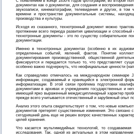
С появлением в конце 1830-х годов фотографии, во второй пол
документах как о документах, для создания и воспроизведени
звукозаписи, кинематографии, телевидения и других, в том
времени и пространстве документальные системы, находя
производства и культуры.
Исходя из сказанного, технотронный документ можно трактов
протяжении всего периода развития цивилизации и способный 
технотронные документы - это по существу собирательное по
документации.
Именно в технотронных документах (особенно в их аудиови
определенных событий, явлений, фактов. Понятие коллек
документирования производственной, общественной деятельн
фиксируется и передается только то, что представляет суще
особенно важно подчеркнуть, что неофициальные ценности (нап
Как справедливо отмечалось на международном семинаре JА
информации, создаваемый и хранящийся в электронной форм
информатизации. В этой связи проблема подготовки квалиф
документами в архивах и учреждениях государственных и нег
имеющей ярко выраженный междисциплинарный характер пробле
прежде всего учитывается отечественный и зарубежный опыт п
Анализ этого опыта свидетельствует о том, что новые компью
документов претерпят существенные изменения. Это связано с
сегодняшний день еще не решен вопрос качественных характер
целей хранения.
Что касается мультимедийных технологий, то создаваемая 
исследования. Так, одной из актуальных в этом направлении