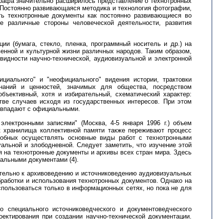
ографа значительно расширилось представление о технотронных
. Постоянно развивающаяся методика и технология фотографии,
ть технотронные документы как постоянно развивающиеся во
 различные стороны человеческой деятельности, развития
ии (бумага, стекло, пленка, программный носитель и др.) на
венной и культурной жизни различных народов. Таким образом,
идности научно-технической, аудиовизуальной и электронной
циального" и "неофициального" видения истории, трактовки
знаний и ценностей, значимых для общества, посредством
бъективный, хотя и избирательный, схематический характер:
тве случаев исходя из государственных интересов. При этом
совпадают с официальными.
ектронными записями" (Москва, 4-5 января 1996 г.) объем
к хранилища коллективной памяти также переживают процесс
собных осуществлять основные виды работ с технотронными
альной и злободневной. Следует заметить, что изучение этой
 на технотронные документы и архивы всех стран мира. Здесь
альными документами (4).
ительно к архивоведению и источниковедению аудиовизуальных
бработки и использования технотронных документов. Однако на
спользоваться только в информационных сетях, но пока не для
 специального источниковедческого и документоведческого
ектирования при создании научно-технической документации.